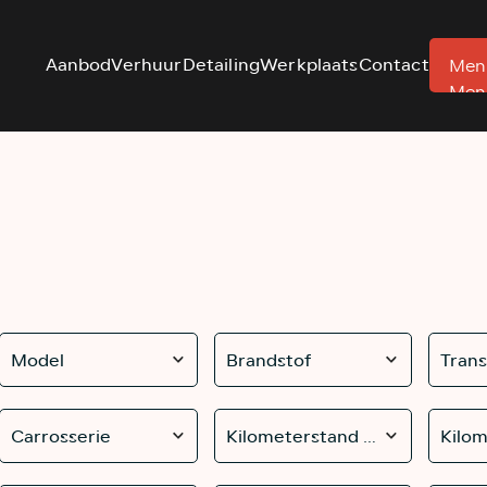
Aanbod
Verhuur
Detailing
Werkplaats
Contact
Men
Men
Model
Brandstof
Trans
Carrosserie
Kilometerstand van