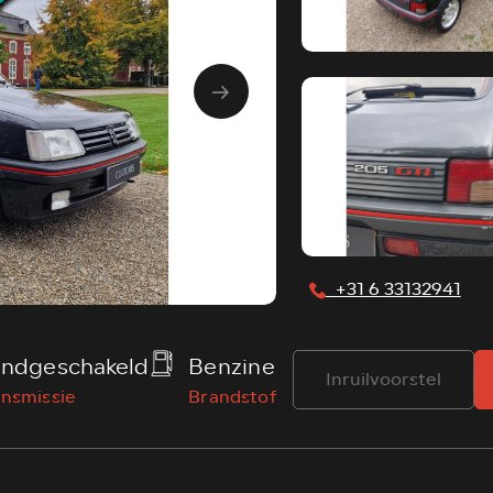
⁠ ⁠+31 6 33132941
ndgeschakeld
Benzine
Inruilvoorstel
ansmissie
Brandstof