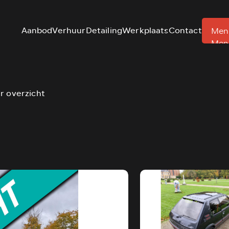
Aanbod
Verhuur
Detailing
Werkplaats
Contact
Men
Men
r overzicht