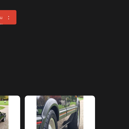
u
u
Aanbod
Verhuur
Detailing
Werkplaats
Verkocht
Over ons
Contact