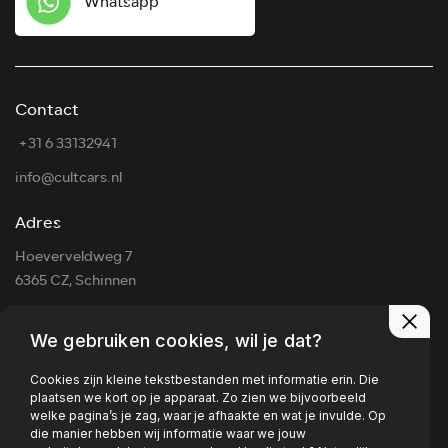
Whatsapp
Contact
⁠ ⁠+31 6 33132941
info@cultcars.nl
Adres
Hoeverveldweg 7
6365 CZ, Schinnen
Openingstijden
We gebruiken cookies, wil je dat?
Ma - Zo
Uitsluitend op
afspraak
Cookies zijn kleine tekstbestanden met informatie erin. Die
plaatsen we kort op je apparaat. Zo zien we bijvoorbeeld
welke pagina’s je zag, waar je afhaakte en wat je invulde. Op
die manier hebben wij informatie waar we jouw