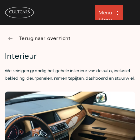
Menu
Menu
Terug naar overzicht
Aanbod
Verhuur
Interieur
Detailing
We reinigen grondig het gehele interieur van de auto, inclusief
Werkplaats
bekleding, deurpanelen, ramen tapijten, dashboard en stuurwiel.
Verkocht
Over ons
Contact