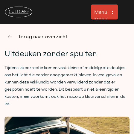
Menu
Menu
Terug naar overzicht
Aanbod
Verhuur
Uitdeuken zonder spuiten
Detailing
Tijdens lakcorrectie komen vaak kleine of middelgrote deukjes
Werkplaats
aan het licht die eerder onopgemerkt bleven. In veel gevallen
kunnen deze vakkundig worden verwijderd zonder dat er
Verkocht
gespoten hoeft te worden. Dit bespaart u niet alleen tijd en
Over ons
kosten, maar voorkomt ook het risico op kleurverschillen in de
lak.
Contact